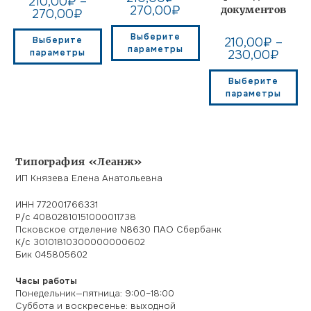
210,00
₽
–
270,00
₽
документов
270,00
₽
Выберите
Выберите
210,00
₽
–
параметры
параметры
230,00
₽
Выберите
параметры
Типография «Леанж»
ИП Князева Елена Анатольевна
ИНН 772001766331
Р/с 40802810151000011738
Псковское отделение N8630 ПАО Сбербанк
К/с 30101810300000000602
Бик 045805602
Часы работы
Понедельник—пятница: 9:00–18:00
Суббота и воскресенье: выходной